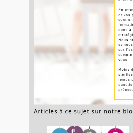
à vos b
En effe
et vos 
sont un
formati
donc à
stratég
Nous en
et nou
sur l'e
compte
vous.
Moins 
stérile
temps 
questio
préoccu
Articles à ce sujet sur notre blo