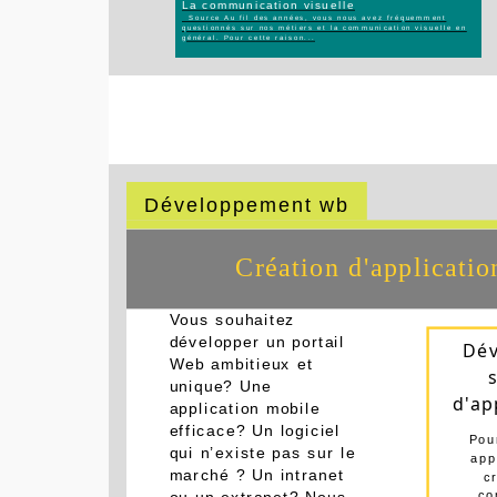
La communication visuelle
Source Au fil des années, vous nous avez fréquemment
questionnés sur nos métiers et la communication visuelle en
général. Pour cette raison...
Développement wb
Création d'applicati
Vous souhaitez
développer un portail
Dé
Web ambitieux et
unique? Une
d'ap
application mobile
efficace? Un logiciel
Pou
qui n’existe pas sur le
app
marché ? Un intranet
c