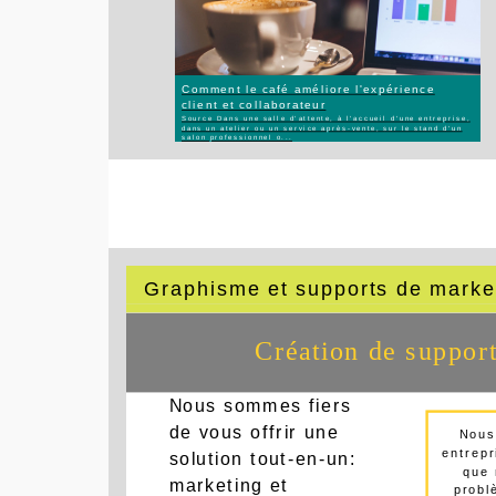
Comment le café améliore l'expérience
client et collaborateur
Source Dans une salle d'attente, à l'accueil d'une entreprise,
dans un atelier ou un service après-vente, sur le stand d'un
salon professionnel o...
Graphisme et supports de marke
Création de suppor
Nous sommes fiers
de vous offrir une
Nous
entrep
solution tout-en-un:
que 