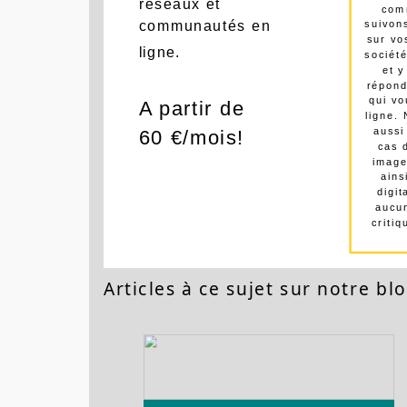
réseau
réseaux et
com
communautés en
suivon
sur vo
ligne.
sociét
et 
répond
qui vo
A partir de
ligne.
aussi
60 €/mois!
cas d
image
ains
digit
aucu
criti
Articles à ce sujet sur notre blo