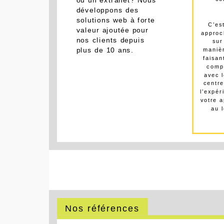
co
ou un extranet? Nous
développons des
solutions web à forte
C’es
valeur ajoutée pour
approch
nos clients depuis
sur
plus de 10 ans.
manièr
faisan
comp
avec l
centre
l’expér
votre a
au 
Nos références