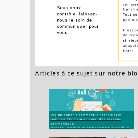
Gagnez du temps:
dévelo
commer
Sous votre
franchi
contrôle, laissez-
Tout ce
petits
nous le soin de
communiquer pour
Il est 
vous.
de rép
stratég
adaptée
flots!
Articles à ce sujet sur notre blo
Digitalisation : comment la technologie
renforce l’humain au cœur des réseaux
commerciaux
Source Les innovations numériques ont tendance à améliorer
le quotidien des professionnels dans de nombreux secteurs
d’activité, qu’en est-...