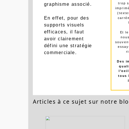
marketing et
probl
trop 
graphisme associé.
imprim
(texte
En effet, pour des
carré
supports visuels
efficaces, il faut
Et l
nous
avoir clairement
souvent
défini une stratégie
essay
r
commerciale.
Des i
quali
l’oei
tous 
Articles à ce sujet sur notre blo